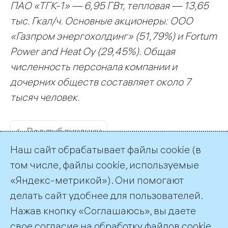
ПАО «ТГК-1» — 6,95 ГВт, тепловая — 13,65
тыс. Гкал/ч. Основные акционеры: ООО
«Газпром энергохолдинг» (51,79%) и Fortum
Power and Heat Oy (29,45%). Общая
численность персонала компании и
дочерних обществ составляет около 7
тысяч человек.
← Все публикации
Наш сайт обрабатывает файлы cookie (в
том числе, файлы cookie, используемые
«Яндекс-метрикой»). Они помогают
делать сайт удобнее для пользователей.
Пресс-служба ТГК-1
Нажав кнопку «Соглашаюсь», вы даете
+7 (812) 688-32-84
свое согласие на обработку файлов cookie