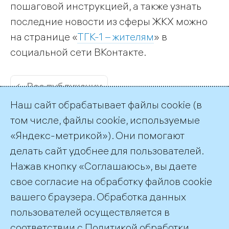
пошаговой инструкцией, а также узнать
последние новости из сферы ЖКХ можно
на странице «
ТГК-1 – жителям
» в
социальной сети ВКонтакте.
← Все публикации
Наш сайт обрабатывает файлы cookie (в
том числе, файлы cookie, используемые
«Яндекс-метрикой»). Они помогают
делать сайт удобнее для пользователей.
Пресс-служба ТГК-1
Нажав кнопку «Соглашаюсь», вы даете
+7 (812) 688-32-84
свое согласие на обработку файлов cookie
press@tgc1.ru
вашего браузера. Обработка данных
пользователей осуществляется в
соответствии с
Политикой обработки