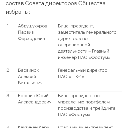
состав Совета директоров Общества
избраны:
1
Абдушукуров
Вице-президент,
Парвиз
заместитель генерального
Фарходович
директора по
операционной
деятельности – Главный
инженер ПАО «Фортум»
2
Барвинок
Генеральный директор
Алексей
ПАО «ТГК-1»
Витальевич
3
Ерошин Юрий
Вице-президент по
Александрович
управлению портфелем
производства и трейдинга
ПАО «Фортум»
4
Каутинен Кари
Старший вице-президент