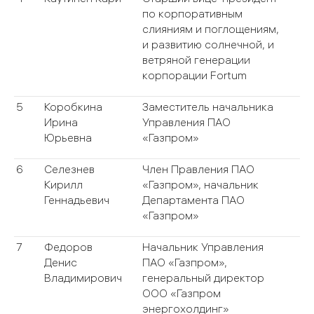
по корпоративным
слияниям и поглощениям,
и развитию солнечной, и
ветряной генерации
корпорации Fortum
5
Коробкина
Заместитель начальника
Ирина
Управления ПАО
Юрьевна
«Газпром»
6
Селезнев
Член Правления ПАО
Кирилл
«Газпром», начальник
Геннадьевич
Департамента ПАО
«Газпром»
7
Федоров
Начальник Управления
Денис
ПАО «Газпром»,
Владимирович
генеральный директор
ООО «Газпром
энергохолдинг»