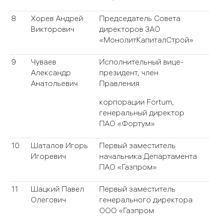
8
Хорев Андрей
Председатель Совета
Викторович
директоров ЗАО
«МонолитКапиталСтрой»
9
Чуваев
Исполнительный вице-
Александр
президент, член
Анатольевич
Правления
корпорации Fortum,
генеральный директор
ПАО «Фортум»
10
Шаталов Игорь
Первый заместитель
Игоревич
начальника Департамента
ПАО «Газпром»
11
Шацкий Павел
Первый заместитель
Олегович
генерального директора
ООО «Газпром