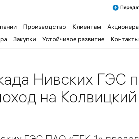
Передат
пании
Производство
Клиентам
Акционера
ера
Закупки
Устойчивое развитие
Контакты
када Нивских ГЭС 
поход на Колвицкий
ских ГЭС ПАО «ТГК-1» прове