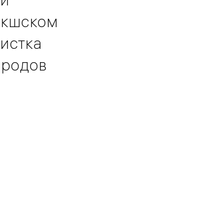
акшском
чистка
ородов