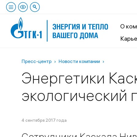
О ком
Карь
Пресс-центр
Новости компании
Энергетики Кас
экологический 
4 сентября 2017 года
Сотрудники Каскада Нив