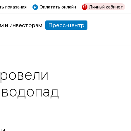
ь показания
Оплатить онлайн
Личный кабинет
м и инвесторам
Пресс-центр
провели
 водопад
ли