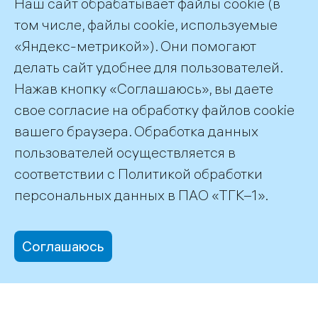
Наш сайт обрабатывает файлы cookie (в
том числе, файлы cookie, используемые
«Яндекс-метрикой»). Они помогают
делать сайт удобнее для пользователей.
Пресс-служба ТГК-1
Нажав кнопку «Соглашаюсь», вы даете
+7 (812) 688-32-84
свое согласие на обработку файлов cookie
press@tgc1.ru
вашего браузера. Обработка данных
пользователей осуществляется в
соответствии с
Политикой обработки
©2026 ПАО «ТГК–1»
персональных данных
в ПАО «ТГК–1».
Соглашаюсь
office@tgc1.ru