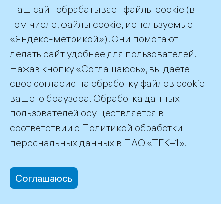
Наш сайт обрабатывает файлы cookie (в
том числе, файлы cookie, используемые
«Яндекс-метрикой»). Они помогают
делать сайт удобнее для пользователей.
Пресс-служба ТГК-1
Нажав кнопку «Соглашаюсь», вы даете
+7 (812) 688-32-84
свое согласие на обработку файлов cookie
press@tgc1.ru
вашего браузера. Обработка данных
пользователей осуществляется в
соответствии с
Политикой обработки
©2026 ПАО «ТГК–1»
персональных данных
в ПАО «ТГК–1».
Соглашаюсь
office@tgc1.ru