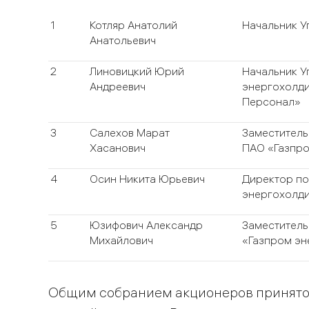
1
Котляр Анатолий
Начальник У
Анатольевич
2
Линовицкий Юрий
Начальник У
Андреевич
энергохолди
Персонал»
3
Салехов Марат
Заместитель
Хасанович
ПАО «Газпр
4
Осин Никита Юрьевич
Директор по
энергохолд
5
Юзифович Александр
Заместитель
Михайлович
«Газпром эн
Общим собранием акционеров принято