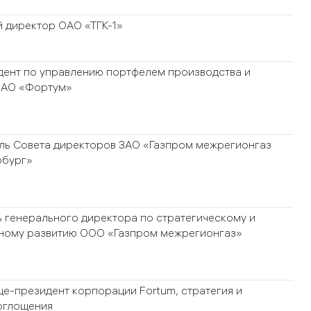
 директор ОАО «ТГК-1»
дент по управлению портфелем производства и
ОАО «Фортум»
ль Совета директоров ЗАО «Газпром межрегионгаз
рбург»
 генерального директора по стратегическому и
ному развитию ООО «Газпром межрегионгаз»
е-президент корпорации Fortum, стратегия и
оглощения