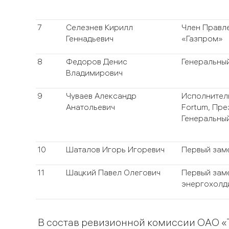
7
Селезнев Кирилл
Член Правл
Геннадьевич
«Газпром»
8
Федоров Денис
Генеральны
Владимирович
9
Чуваев Александр
Исполнител
Анатольевич
Fortum, Пре
Генеральны
10
Шаталов Игорь Игоревич
Первый зам
11
Шацкий Павел Олегович
Первый зам
энергохолд
В состав ревизионной комиссии ОАО «