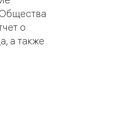
 Общества
тчет о
, а также