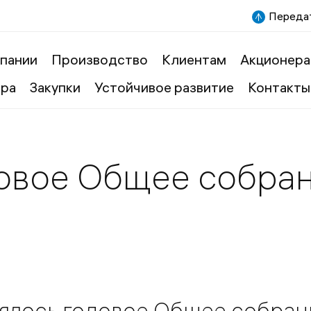
Передат
пании
Производство
Клиентам
Акционера
ера
Закупки
Устойчивое развитие
Контакты
овое Общее собра
оялось годовое Общее собран