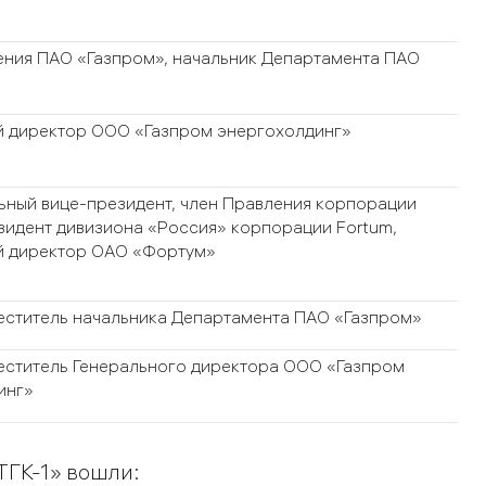
ения ПАО «Газпром», начальник Департамента ПАО
й директор ООО «Газпром энергохолдинг»
ьный вице-президент, член Правления корпорации
зидент дивизиона «Россия» корпорации Fortum,
й директор ОАО «Фортум»
еститель начальника Департамента ПАО «Газпром»
еститель Генерального директора ООО «Газпром
инг»
ТГК-1» вошли: