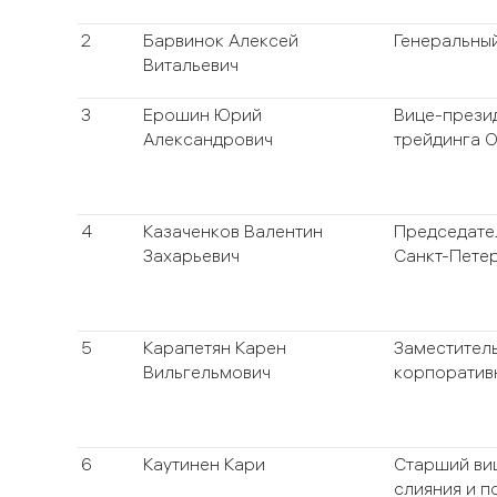
2
Барвинок Алексей
Генеральный
Витальевич
3
Ерошин Юрий
Вице-прези
Александрович
трейдинга 
4
Казаченков Валентин
Председате
Захарьевич
Санкт-Пете
5
Карапетян Карен
Заместитель
Вильгельмович
корпоратив
6
Каутинен Кари
Старший виц
слияния и п