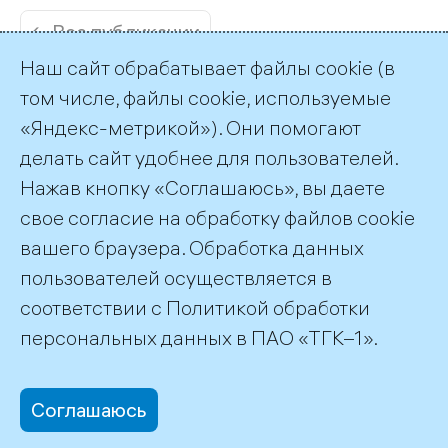
← Все публикации
Наш сайт обрабатывает файлы cookie (в
том числе, файлы cookie, используемые
«Яндекс-метрикой»). Они помогают
делать сайт удобнее для пользователей.
Пресс-служба ТГК-1
Нажав кнопку «Соглашаюсь», вы даете
+7 (812) 688-32-84
свое согласие на обработку файлов cookie
press@tgc1.ru
вашего браузера. Обработка данных
пользователей осуществляется в
соответствии с
Политикой обработки
©2026 ПАО «ТГК–1»
персональных данных
в ПАО «ТГК–1».
Соглашаюсь
office@tgc1.ru