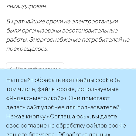
ликвидирован.
В кратчайшие сроки на электростанции
были организованы восстановительные
работы. Энергоснабжение потребителей не
прекращалось.
← Все публикации
Наш сайт обрабатывает файлы cookie (в
том числе, файлы cookie, используемые
«Яндекс-метрикой»). Они помогают
делать сайт удобнее для пользователей.
Пресс-служба ТГК-1
Нажав кнопку «Соглашаюсь», вы даете
+7 (812) 688-32-84
свое согласие на обработку файлов cookie
press@tgc1.ru
вашего браузера. Обработка данных