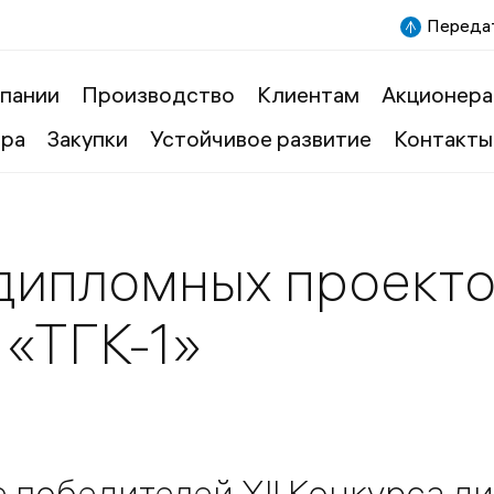
Передат
пании
Производство
Клиентам
Акционера
ера
Закупки
Устойчивое развитие
Контакты
дипломных проекто
 «ТГК-1»
 победителей ХII Конкурса д