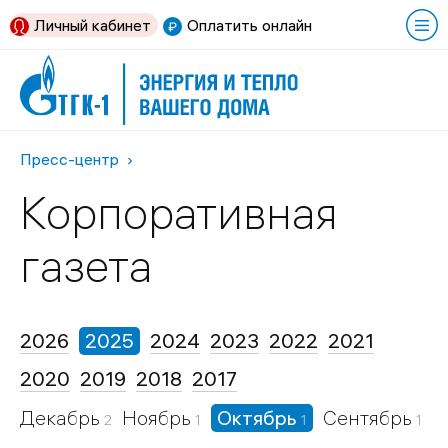
Личный кабинет
Оплатить онлайн
Пресс-центр
Корпоративная
газета
2026
2025
2024
2023
2022
2021
2020
2019
2018
2017
Декабрь
Ноябрь
Октябрь
Сентябрь
А
2
1
1
1