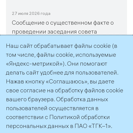
27 июля 2026 года
Сообщение о существенном факте о
проведении заседания совета
директоров (наблюдательного совета)
Наш сайт обрабатывает файлы cookie (в
эмитента и его повестке дня, а также
том числе, файлы cookie, используемые
об отдельных решениях, принятых
«Яндекс-метрикой»). Они помогают
советом директоров
делать сайт удобнее для пользователей.
(наблюдательным советом) эмитента
Нажав кнопку «Соглашаюсь», вы даете
свое согласие на обработку файлов cookie
вашего браузера. Обработка данных
пользователей осуществляется в
соответствии с
Политикой обработки
©2026 ПАО «ТГК–1»
персональных данных
в ПАО «ТГК–1».