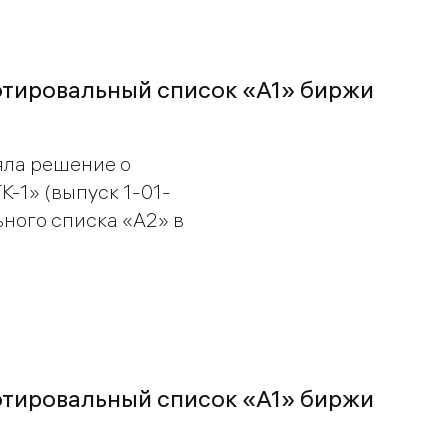
отировальный список «A1» биржи
ла решение о
-1» (выпуск 1-01-
ьного списка «A2» в
отировальный список «A1» биржи