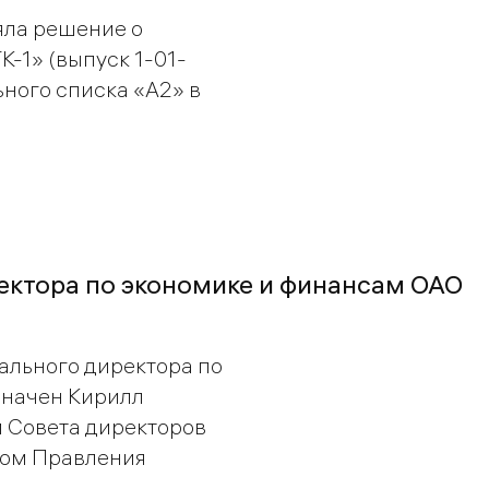
ла решение о
-1» (выпуск 1-01-
ьного списка «A2» в
ектора по экономике и финансам ОАО
ального директора по
значен Кирилл
 Совета директоров
ном Правления