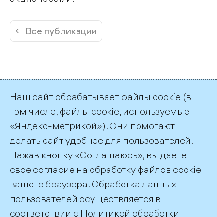
← Все публикации
Наш сайт обрабатывает файлы cookie (в
Пресс-служба ТГК-1
том числе, файлы cookie, используемые
+7 (812) 688-32-84
«Яндекс-метрикой»). Они помогают
press@tgc1.ru
делать сайт удобнее для пользователей.
Контакты для инвесторов
Нажав кнопку «Соглашаюсь», вы даете
+7 (812) 688-35-04
свое согласие на обработку файлов cookie
ir@tgc1.ru
вашего браузера. Обработка данных
пользователей осуществляется в
соответствии с
Политикой обработки