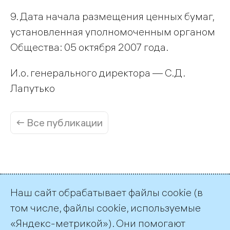
9. Дата начала размещения ценных бумаг,
установленная уполномоченным органом
Общества: 05 октября 2007 года.
И.о. генерального директора — С.Д.
Лапутько
← Все публикации
Наш сайт обрабатывает файлы cookie (в
Пресс-служба ТГК-1
том числе, файлы cookie, используемые
+7 (812) 688-32-84
«Яндекс-метрикой»). Они помогают
press@tgc1.ru