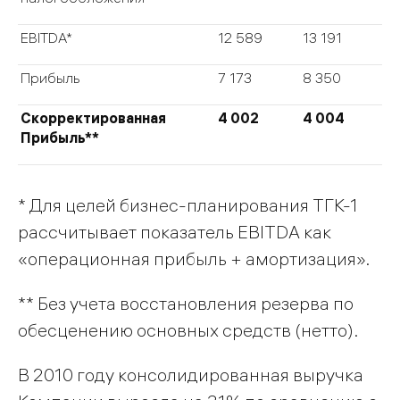
EBITDA*
12 589
13 191
Прибыль
7 173
8 350
Скорректированная
4 002
4 004
Прибыль**
* Для целей бизнес-планирования ТГК-1
рассчитывает показатель EBITDA как
«операционная прибыль + амортизация».
** Без учета восстановления резерва по
обесценению основных средств (нетто).
В 2010 году консолидированная выручка