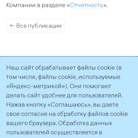
Компании в разделе «
Отчетность
».
← Все публикации
Наш сайт обрабатывает файлы cookie (в
Пресс-служба ТГК-1
том числе, файлы cookie, используемые
+7 (812) 688-32-84
«Яндекс-метрикой»). Они помогают
press@tgc1.ru
делать сайт удобнее для пользователей.
Контакты для инвесторов
Нажав кнопку «Соглашаюсь», вы даете
+7 (812) 688-35-04
свое согласие на обработку файлов cookie
ir@tgc1.ru
вашего браузера. Обработка данных
пользователей осуществляется в