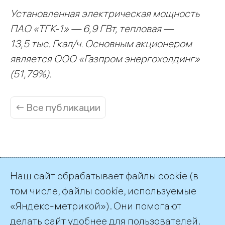
Установленная электрическая мощность
ПАО «ТГК-1» — 6,9 ГВт, тепловая —
13,5 тыс. Гкал/ч. Основным акционером
является ООО «Газпром энергохолдинг»
(51,79%).
← Все публикации
Наш сайт обрабатывает файлы cookie (в
Пресс-служба ТГК-1
том числе, файлы cookie, используемые
+7 (812) 688-32-84
«Яндекс-метрикой»). Они помогают
press@tgc1.ru
делать сайт удобнее для пользователей.