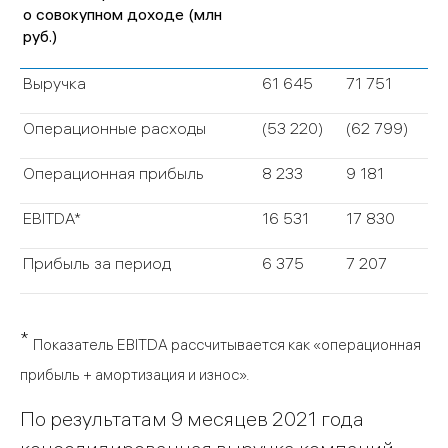
о совокупном доходе (млн
руб.)
Выручка
61 645
71 751
Операционные расходы
(53 220)
(62 799)
Операционная прибыль
8 233
9 181
EBITDA*
16 531
17 830
Прибыль за период
6 375
7 207
*
Показатель EBITDA рассчитывается как «операционная
прибыль + амортизация и износ».
По результатам 9 месяцев 2021 года