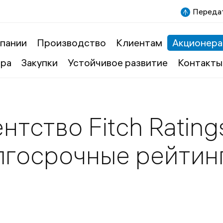
Передат
пании
Производство
Клиентам
Акционера
ера
Закупки
Устойчивое развитие
Контакты
нтство Fitch Ratin
лгосрочные рейтинг