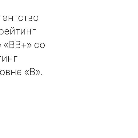
гентство
 рейтинг
 «ВВ+» со
тинг
овне «В».