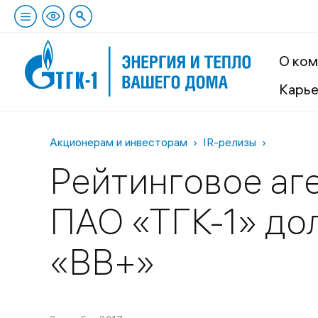
О ком
Карь
Акционерам и инвесторам
IR-релизы
Рейтинговое аге
ПАО «ТГК-1» до
«BB+»