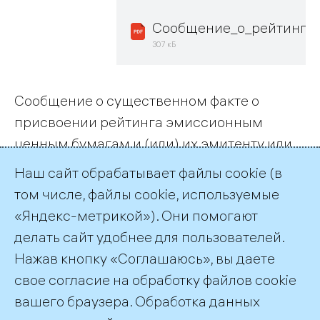
Сообщение_о_рейтинге_
307 кБ
Сообщение о существенном факте о
присвоении рейтинга эмиссионным
ценным бумагам и (или) их эмитенту или
об изменении его рейтинговым
Наш сайт обрабатывает файлы cookie (в
агентством на основании заключенного с
том числе, файлы cookie, используемые
эмитентом договора
«Яндекс-метрикой»). Они помогают
делать сайт удобнее для пользователей.
← Все публикации
Нажав кнопку «Соглашаюсь», вы даете
свое согласие на обработку файлов cookie
вашего браузера. Обработка данных