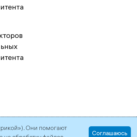
митента
кторов
льных
митента
трикой»). Они помогают
Соглашаюсь
е на обработку файлов