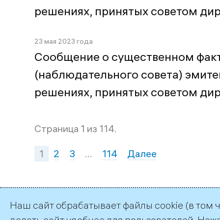
решениях, принятых советом ди
23 мая 2023 года
Сообщение о существенном факт
(наблюдательного совета) эмитен
решениях, принятых советом ди
Страница 1 из 114.
1
2
3
…
114
Далее
Наш сайт обрабатывает файлы cookie (в том 
делать сайт удобнее для пользователей. Наж