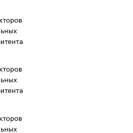
кторов
льных
митента
кторов
льных
митента
кторов
льных