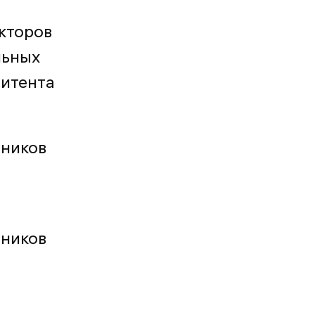
кторов
льных
митента
тников
тников