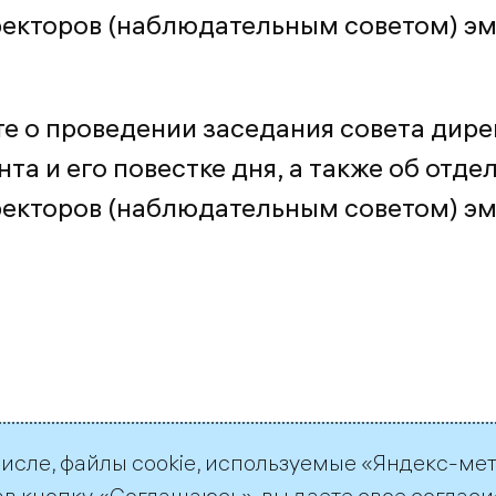
ректоров (наблюдательным советом) э
е о проведении заседания совета дире
та и его повестке дня, а также об отде
ректоров (наблюдательным советом) э
числе, файлы cookie, используемые «Яндекс-ме
ав кнопку «Соглашаюсь», вы даете свое согласи