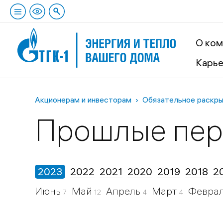
О ком
Карь
Акционерам и инвесторам
Обязательное раскр
Прошлые пе
2023
2022
2021
2020
2019
2018
2
Июнь
Май
Апрель
Март
Февра
7
12
4
4