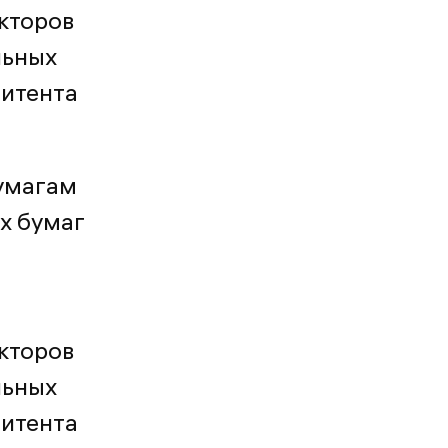
кторов
льных
митента
умагам
х бумаг
кторов
льных
митента