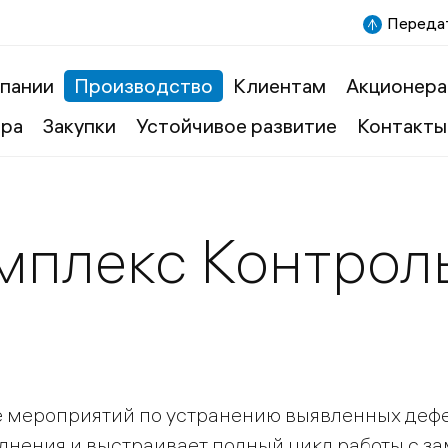
Передат
пании
Производство
Клиентам
Акционера
ера
Закупки
Устойчивое развитие
Контакты
мплекс Контрол
 мероприятий по устранению выявленных дефе
лнения и выстраивает полный цикл работы с з