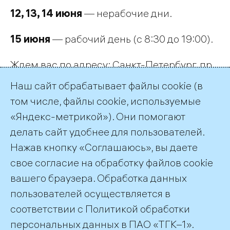
12, 13, 14 июня
— нерабочие дни.
15 июня
— рабочий день (с 8:30 до 19:00).
Ждем вас по адресу: Санкт-Петербург, пр.
Добролюбова, д. 16, корп. 2, лит. А.
Наш сайт обрабатывает файлы cookie (в
Телефон колл-центра: 688-32-88
том числе, файлы cookie, используемые
Электронная почта:
clients_spb@tgc1.ru
«Яндекс-метрикой»). Они помогают
делать сайт удобнее для пользователей.
← Все публикации
Нажав кнопку «Соглашаюсь», вы даете
свое согласие на обработку файлов cookie
вашего браузера. Обработка данных
пользователей осуществляется в
соответствии с
Политикой обработки
©2026 ПАО «ТГК–1»
персональных данных
в ПАО «ТГК–1».