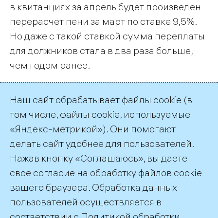
в квитанциях за апрель будет произведен
перерасчет пени за март по ставке 9,5%.
Но даже с такой ставкой сумма переплаты
для должников стала в два раза больше,
чем годом ранее.
Лучший способ избежать дополнительных
Наш сайт обрабатывает файлы cookie (в
затрат — оплачивать коммунальные
том числе, файлы cookie, используемые
услуги вовремя!
«Яндекс-метрикой»). Они помогают
делать сайт удобнее для пользователей.
← Все публикации
Нажав кнопку «Соглашаюсь», вы даете
свое согласие на обработку файлов cookie
вашего браузера. Обработка данных
пользователей осуществляется в
соответствии с
Политикой обработки