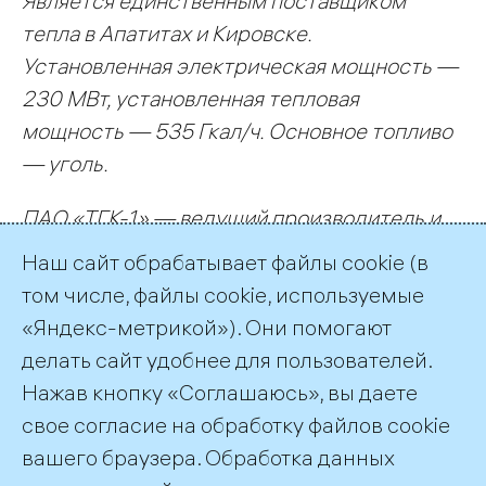
Является единственным поставщиком
тепла в Апатитах и Кировске.
Установленная электрическая мощность —
230 МВт, установленная тепловая
мощность — 535 Гкал/ч. Основное топливо
— уголь.
ПАО «ТГК-1» — ведущий производитель и
поставщик электрической и тепловой
Наш сайт обрабатывает файлы cookie (в
энергии в Северо-Западном регионе
том числе, файлы cookie, используемые
России.
«Яндекс-метрикой»). Они помогают
делать сайт удобнее для пользователей.
← Все публикации
Нажав кнопку «Соглашаюсь», вы даете
свое согласие на обработку файлов cookie
вашего браузера. Обработка данных