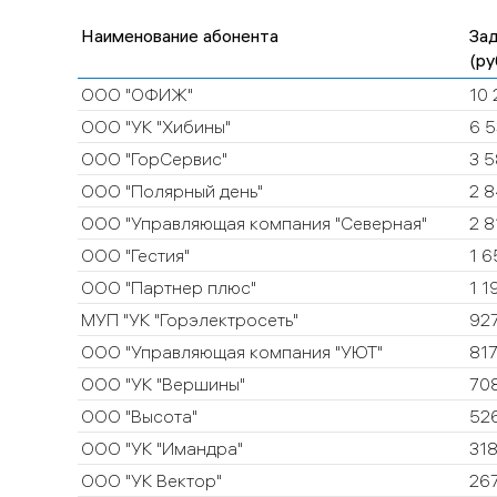
Наименование абонента
За
(ру
ООО "ОФИЖ"
10 
ООО "УК "Хибины"
6 5
ООО "ГорСервис"
3 5
ООО "Полярный день"
2 8
ООО "Управляющая компания "Северная"
2 8
ООО "Гестия"
1 6
ООО "Партнер плюс"
1 1
МУП "УК "Горэлектросеть"
92
ООО "Управляющая компания "УЮТ"
817
ООО "УК "Вершины"
70
ООО "Высота"
526
ООО "УК "Имандра"
318
ООО "УК Вектор"
267