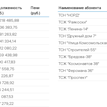
долженность
Пени
Наименование абонента
б.)
(руб.)
ТСН "НОРД"
218 485,88
ТСЖ "Раякоски"
36 383,75
ТСЖ "Ленина-14"
81 263,82
ТСН "Дружный дом 7"
41 334,14
ТСН "Улица Комсомольска
12 080,22
ТСН "Строителей 55"
59 438,98
ТСЖ "Бредова-38"
90 417,83
ТСЖ "Космонавтов 38"
7 558,75
ТСН "Ферсмана 36"
 226,87
ТСЖ "Проспект"
8 728,92
 244,51
 087,53
 279,22