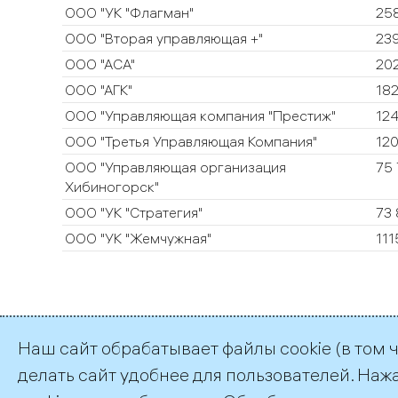
ООО "УК "Флагман"
25
ООО "Вторая управляющая +"
239
ООО "АСА"
202
ООО "АГК"
182
ООО "Управляющая компания "Престиж"
124
ООО "Третья Управляющая Компания"
12
ООО "Управляющая организация
75 
Хибиногорск"
ООО "УК "Стратегия"
73 
ООО "УК "Жемчужная"
111
Наш сайт обрабатывает файлы cookie (в том 
делать сайт удобнее для пользователей. Наж
©2026 ПАО «ТГК–1»