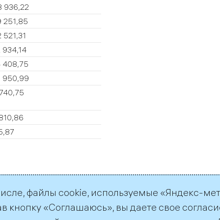
8 936,22
 251,85
 521,31
 934,14
 408,75
0 950,99
740,75
810,86
5,87
числе, файлы cookie, используемые «Яндекс-ме
ав кнопку «Соглашаюсь», вы даете свое согласи