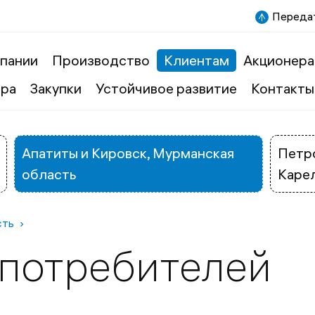
Передат
пании
Производство
Клиентам
Акционера
ера
Закупки
Устойчивое развитие
Контакты
Апатиты и Кировск, Мурманская
Петро
область
Каре
сть
 потребителей