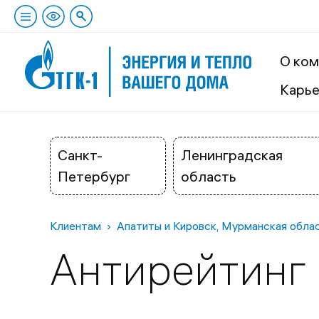
О ком
Карь
Санкт-
Ленинградская
Петербург
область
Клиентам
Апатиты и Кировск, Мурманская обла
Антирейтинг