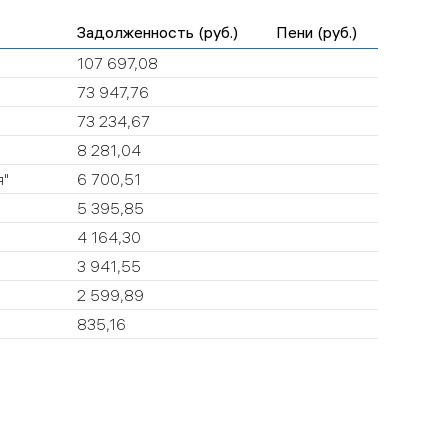
Задолженность (руб.)
Пени (руб.)
107 697,08
73 947,76
73 234,67
8 281,04
я"
6 700,51
5 395,85
4 164,30
3 941,55
2 599,89
835,16