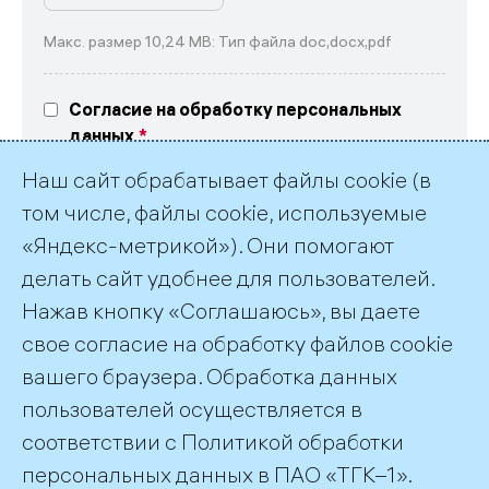
Макс. размер 10,24 MB: Тип файла doc,docx,pdf
Согласие на обработку персональных
данных
Выражаю свое согласие на обработку
Наш сайт обрабатывает файлы cookie (в
персональных данных в соответствие
с текстом
согласия
и
политикой обработки
том числе, файлы cookie, используемые
персональных данных ПАО «ТГК-1»
«Яндекс-метрикой»). Они помогают
делать сайт удобнее для пользователей.
Нажав кнопку «Соглашаюсь», вы даете
свое согласие на обработку файлов cookie
вашего браузера. Обработка данных
пользователей осуществляется в
соответствии с
Политикой обработки
©2026 ПАО «ТГК–1»
персональных данных
в ПАО «ТГК–1».