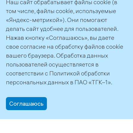
Наш сайт обрабатывает файлы cookie (в
персональных данных в соответствие
с текстом
согласия
и
политикой обработки
том числе, файлы cookie, используемые
персональных данных ПАО «ТГК-1»
«Яндекс-метрикой»). Они помогают
делать сайт удобнее для пользователей.
Нажав кнопку «Соглашаюсь», вы даете
свое согласие на обработку файлов cookie
вашего браузера. Обработка данных
пользователей осуществляется в
соответствии с
Политикой обработки
©2026 ПАО «ТГК–1»
персональных данных
в ПАО «ТГК–1».
Соглашаюсь
office@tgc1.ru