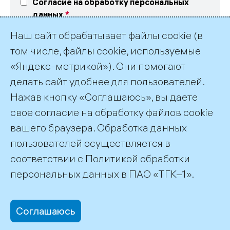
Согласие на обработку персональных
данных
Выражаю свое согласие на обработку
Наш сайт обрабатывает файлы cookie (в
персональных данных в соответствие
с текстом
согласия
и
политикой обработки
том числе, файлы cookie, используемые
персональных данных ПАО «ТГК-1»
«Яндекс-метрикой»). Они помогают
делать сайт удобнее для пользователей.
Нажав кнопку «Соглашаюсь», вы даете
свое согласие на обработку файлов cookie
вашего браузера. Обработка данных
пользователей осуществляется в
соответствии с
Политикой обработки
©2026 ПАО «ТГК–1»
персональных данных
в ПАО «ТГК–1».
Соглашаюсь
office@tgc1.ru