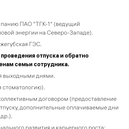
мпанию ПАО "ТГК-1" (ведущий
ловой энергии на Северо-Западе).
яжегубская ГЭС.
 проведения отпуска и обратно
ленам семьи сотрудника.
мя выходными днями.
 стоматологию).
 коллективным договором (предоставление
отпуску, дополнительные оплачиваемые дни
др.).
ального развития и карьерного роста: