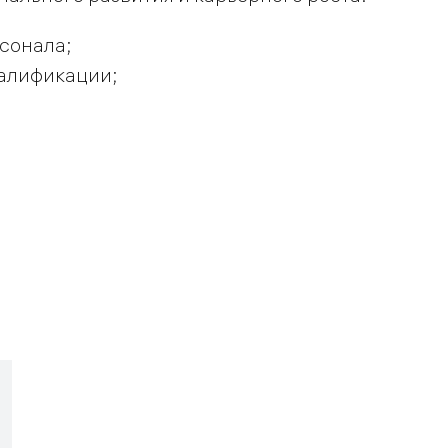
сонала;
алификации;