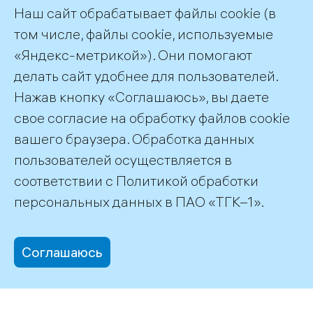
Выражаю свое согласие на обработку
Наш сайт обрабатывает файлы cookie (в
персональных данных в соответствие
с текстом
согласия
и
политикой обработки
том числе, файлы cookie, используемые
персональных данных ПАО «ТГК-1»
«Яндекс-метрикой»). Они помогают
делать сайт удобнее для пользователей.
Нажав кнопку «Соглашаюсь», вы даете
свое согласие на обработку файлов cookie
вашего браузера. Обработка данных
пользователей осуществляется в
соответствии с
Политикой обработки
©2026 ПАО «ТГК–1»
персональных данных
в ПАО «ТГК–1».
Соглашаюсь
office@tgc1.ru