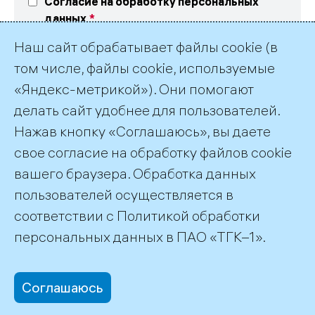
Согласие на обработку персональных
данных
Выражаю свое согласие на обработку
Наш сайт обрабатывает файлы cookie (в
персональных данных в соответствие
с текстом
согласия
и
политикой обработки
том числе, файлы cookie, используемые
персональных данных ПАО «ТГК-1»
«Яндекс-метрикой»). Они помогают
делать сайт удобнее для пользователей.
Нажав кнопку «Соглашаюсь», вы даете
свое согласие на обработку файлов cookie
вашего браузера. Обработка данных
пользователей осуществляется в
соответствии с
Политикой обработки
©2026 ПАО «ТГК–1»
персональных данных
в ПАО «ТГК–1».
Соглашаюсь
office@tgc1.ru