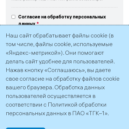
Согласие на обработку персональных
данных
Выражаю свое согласие на обработку
Наш сайт обрабатывает файлы cookie (в
персональных данных в соответствие
с текстом
согласия
и
политикой обработки
том числе, файлы cookie, используемые
персональных данных ПАО «ТГК-1»
«Яндекс-метрикой»). Они помогают
делать сайт удобнее для пользователей.
Нажав кнопку «Соглашаюсь», вы даете
свое согласие на обработку файлов cookie
вашего браузера. Обработка данных
пользователей осуществляется в
соответствии с
Политикой обработки
©2026 ПАО «ТГК–1»
персональных данных
в ПАО «ТГК–1».