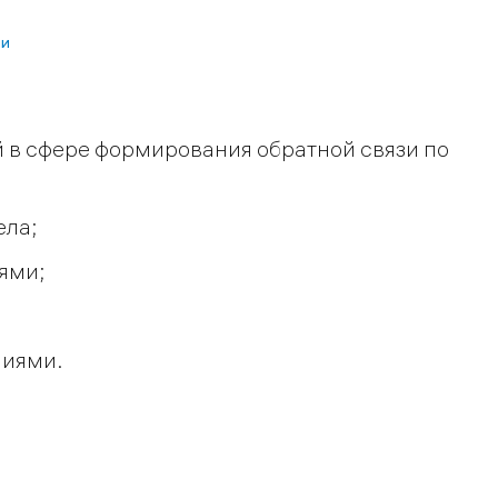
ии
 в сфере формирования обратной связи по
ела;
ями;
ниями.