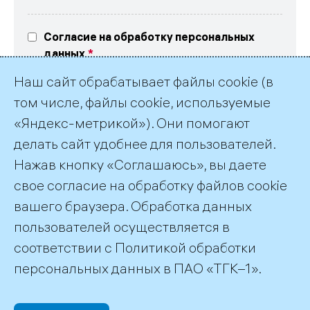
Согласие на обработку персональных
данных
Выражаю свое согласие на обработку
Наш сайт обрабатывает файлы cookie (в
персональных данных в соответствие
с текстом
согласия
и
политикой обработки
том числе, файлы cookie, используемые
персональных данных ПАО «ТГК-1»
«Яндекс-метрикой»). Они помогают
делать сайт удобнее для пользователей.
Нажав кнопку «Соглашаюсь», вы даете
свое согласие на обработку файлов cookie
вашего браузера. Обработка данных
пользователей осуществляется в
соответствии с
Политикой обработки
©2026 ПАО «ТГК–1»
персональных данных
в ПАО «ТГК–1».