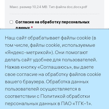
Макс. размер 10,24 MB: Тип файла doc,docx,pdf
Согласие на обработку персональных
данных
Выражаю свое согласие на обработку
Наш сайт обрабатывает файлы cookie (в
персональных данных в соответствие
с текстом
согласия
и
политикой обработки
том числе, файлы cookie, используемые
персональных данных ПАО «ТГК-1»
«Яндекс-метрикой»). Они помогают
делать сайт удобнее для пользователей.
Нажав кнопку «Соглашаюсь», вы даете
свое согласие на обработку файлов cookie
вашего браузера. Обработка данных
пользователей осуществляется в
соответствии с
Политикой обработки
©2026 ПАО «ТГК–1»
персональных данных
в ПАО «ТГК–1».