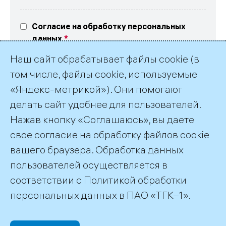
Согласие на обработку персональных
данных
Выражаю свое согласие на обработку
Наш сайт обрабатывает файлы cookie (в
персональных данных в соответствие
с текстом
согласия
и
политикой обработки
том числе, файлы cookie, используемые
персональных данных ПАО «ТГК-1»
«Яндекс-метрикой»). Они помогают
делать сайт удобнее для пользователей.
Нажав кнопку «Соглашаюсь», вы даете
свое согласие на обработку файлов cookie
вашего браузера. Обработка данных
пользователей осуществляется в
соответствии с
Политикой обработки
©2026 ПАО «ТГК–1»
персональных данных
в ПАО «ТГК–1».