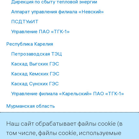
Дирекция по сбыту тепловой энергии
Аппарат управления филиала «Невский»
ПСДТУиИТ
Управление ПАО «ТГК-1»
Республика Карелия
Петрозаводская ТЭЦ
Каскад Выгских ГЭС
Каскад Кемских ГЭС
Каскад Сунских ГЭС
Управление филиала «Карельский» ПАО «ТГК-1»
Мурманская область
Апатитская ТЭЦ
Наш сайт обрабатывает файлы cookie (в
Каскад Туломских и Серебрянских ГЭС
том числе, файлы cookie, используемые
Каскад Нивских ГЭС