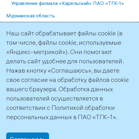
Управление филиала «Карельский» ПАО «ТГК-1»
Мурманская область
Апатитская ТЭЦ
Наш сайт обрабатывает файлы cookie (в
Каскад Туломских и Серебрянских ГЭС
том числе, файлы cookie, используемые
Каскад Нивских ГЭС
«Яндекс-метрикой»). Они помогают
Каскад Пазских ГЭС
делать сайт удобнее для пользователей.
Мурманская ТЭЦ
Нажав кнопку «Соглашаюсь», вы даете
Управление филиала «Кольский»
свое согласие на обработку файлов cookie
вашего браузера. Обработка данных
пользователей осуществляется в
соответствии с
Политикой обработки
©2026 ПАО «ТГК–1»
персональных данных
в ПАО «ТГК–1».