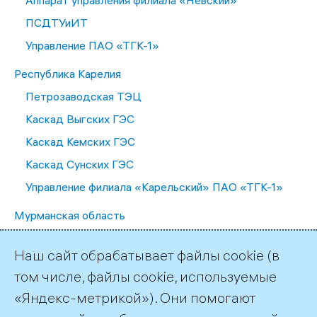
Аппарат управления филиала «Невский»
ПСДТУиИТ
Управление ПАО «ТГК-1»
Республика Карелия
Петрозаводская ТЭЦ
Каскад Выгских ГЭС
Каскад Кемских ГЭС
Каскад Сунских ГЭС
Управление филиала «Карельский» ПАО «ТГК-1»
Мурманская область
Апатитская ТЭЦ
Наш сайт обрабатывает файлы cookie (в
Каскад Туломских и Серебрянских ГЭС
том числе, файлы cookie, используемые
Каскад Нивских ГЭС
«Яндекс-метрикой»). Они помогают
Каскад Пазских ГЭС