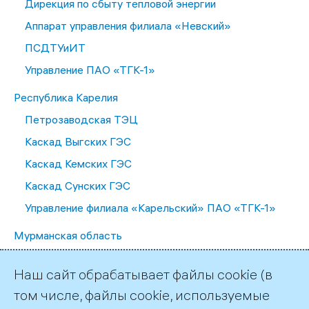
Дирекция по сбыту тепловой энергии
Аппарат управления филиала «Невский»
ПСДТУиИТ
Управление ПАО «ТГК-1»
Республика Карелия
Петрозаводская ТЭЦ
Каскад Выгских ГЭС
Каскад Кемских ГЭС
Каскад Сунских ГЭС
Управление филиала «Карельский» ПАО «ТГК-1»
Мурманская область
Апатитская ТЭЦ
Наш сайт обрабатывает файлы cookie (в
Каскад Туломских и Серебрянских ГЭС
том числе, файлы cookie, используемые
Каскад Нивских ГЭС